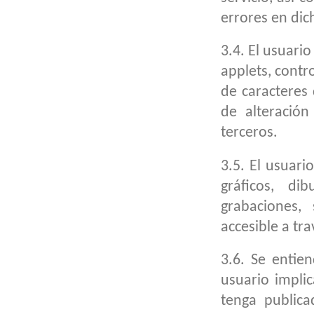
errores en dic
3.4. El usuari
applets, contr
de caracteres
de alteració
terceros.
3.5. El usuar
gráficos, di
grabaciones,
accesible a tr
3.6. Se entie
usuario impli
tenga public