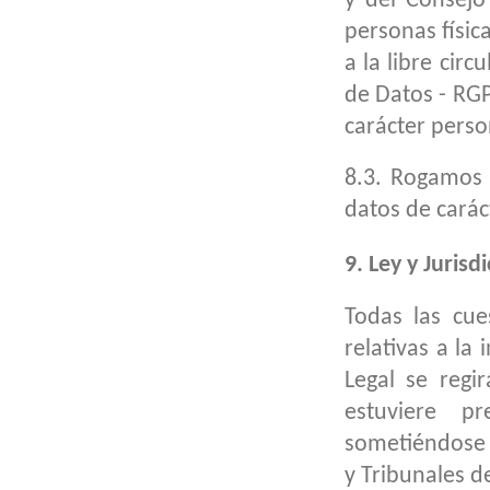
y del Consejo
personas físic
a la libre cir
de Datos - RG
carácter perso
8.3. Rogamos l
datos de carác
9. Ley y Jurisdi
Todas las cue
relativas a la
Legal se regi
estuviere p
sometiéndose e
y Tribunales d