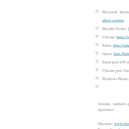
Microsoft Inte
allow-cookies
Mozilla Firefox:
Chrome:
https:/
Safari:
http://saf
Opera:
http://he
Safari para iOS (
Chrome para An
Windows Phone
Además, también p
siguientes:
Ghostery:
www.ghos