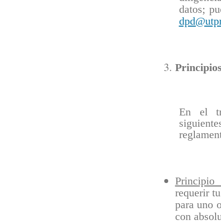
datos; pu
dpd@utpr
Principio
En el tr
siguient
reglament
Principio
requerir t
para uno o
con absolu