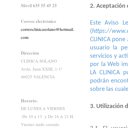
Móvil 635 55 45 25
2. Aceptación 
Correo electrónico
Este Aviso L
correoclinicasolano@hotmail.
(
https://www.c
com
CLINICA pone a
usuario la pe
Dirección
servicios y ac
CLINICA SOLANO
por la Web imp
Avda. Juan XXIII, 1-1ª
LA CLINICA p
46025 VALENCIA
podrán encont
sobre las cual
Horario:
3. Utilización 
DE LUNES A VIERNES
De 10 a 13 y De 16 A 21 H.
Viernes tarde cerrado.