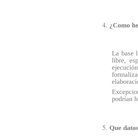
¿Como hem
La base l
libre, es
ejecució
formaliz
elaboraci
Excepcio
podrían h
Que datos